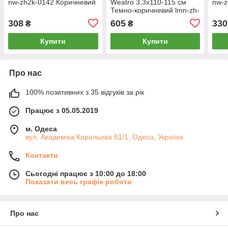
nw-zh2k-0142 Коричневий
Weatro 3,3х110-115 см
nw-z
Темно-коричневий lmn-zh-
33k-027
308
605
330
₴
₴
Купити
Купити
Про нас
100% позитивних з 35 відгуків за рік
Працює з 05.05.2019
м. Одеса
вул. Академіка Корольова 81/1, Одеса, Україна
Контакти
Сьогодні працює з 10:00 до 18:00
Показати весь графік роботи
Про нас