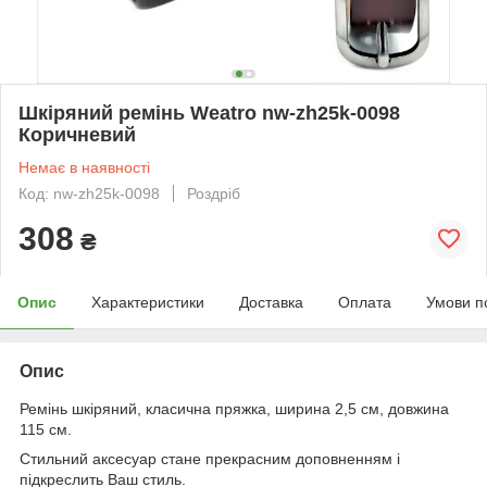
Шкіряний ремінь Weatro nw-zh25k-0098
Коричневий
Немає в наявності
Код: nw-zh25k-0098
Роздріб
308
₴
Опис
Характеристики
Доставка
Оплата
Умови п
Опис
Ремінь шкіряний, класична пряжка, ширина 2,5 см, довжина
115 см.
Стильний аксесуар стане прекрасним доповненням і
підкреслить Ваш стиль.