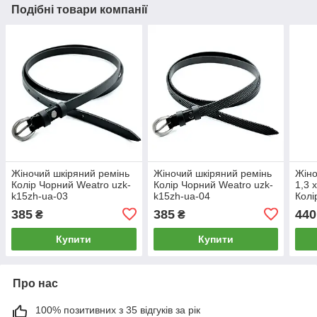
Подібні товари компанії
Жіночий шкіряний ремінь
Жіночий шкіряний ремінь
Жіно
Колір Чорний Weatro uzk-
Колір Чорний Weatro uzk-
1,3 
k15zh-ua-03
k15zh-ua-04
Колі
002
385
385
440
₴
₴
Купити
Купити
Про нас
100% позитивних з 35 відгуків за рік