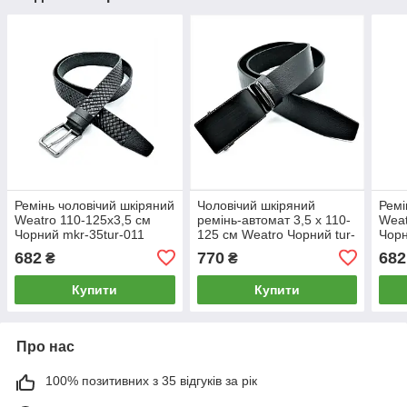
Ремінь чоловічий шкіряний
Чоловічий шкіряний
Ремі
Weatro 110-125х3,5 см
ремінь-автомат 3,5 х 110-
Weat
Чорний mkr-35tur-011
125 см Weatro Чорний tur-
Чорн
avtmt-35k-008
682
770
682
₴
₴
Купити
Купити
Про нас
100% позитивних з 35 відгуків за рік