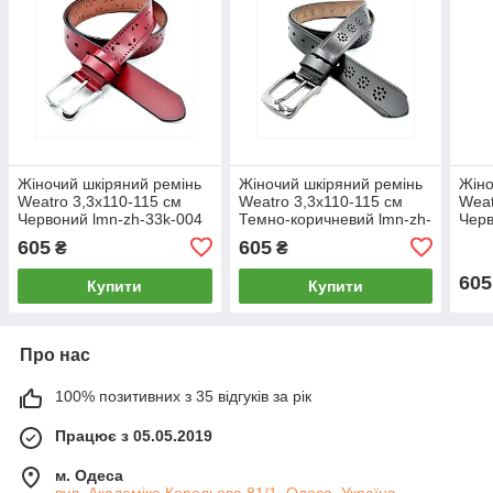
Жіночий шкіряний ремінь
Жіночий шкіряний ремінь
Жіно
Weatro 3,3х110-115 см
Weatro 3,3х110-115 см
Weat
Червоний lmn-zh-33k-004
Темно-коричневий lmn-zh-
Черв
33k-027
605
605
₴
₴
605
Купити
Купити
Про нас
100% позитивних з 35 відгуків за рік
Працює з 05.05.2019
м. Одеса
вул. Академіка Корольова 81/1, Одеса, Україна