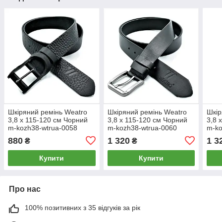
Шкіряний ремінь Weatro
Шкіряний ремінь Weatro
Шкір
3,8 х 115-120 см Чорний
3,8 х 115-120 см Чорний
3,8 
m-kozh38-wtrua-0058
m-kozh38-wtrua-0060
m-ko
880
1 320
1 3
₴
₴
Купити
Купити
Про нас
100% позитивних з 35 відгуків за рік