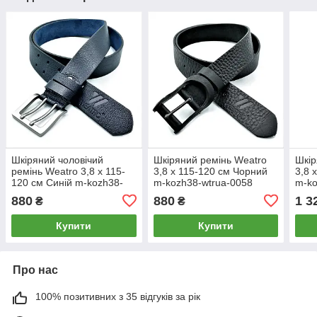
Шкіряний чоловічий
Шкіряний ремінь Weatro
Шкір
ремінь Weatro 3,8 х 115-
3,8 х 115-120 см Чорний
3,8 
120 см Синій m-kozh38-
m-kozh38-wtrua-0058
m-ko
wtrua-0057
880
880
1 3
₴
₴
Купити
Купити
Про нас
100% позитивних з 35 відгуків за рік