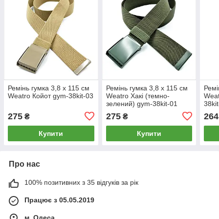
Ремінь гумка 3,8 х 115 см
Ремінь гумка 3,8 х 115 см
Ремі
Weatro Койот gym-38kit-03
Weatro Хакі (темно-
Weat
зелений) gym-38kit-01
38ki
275
275
264
₴
₴
Купити
Купити
Про нас
100% позитивних з 35 відгуків за рік
Працює з 05.05.2019
м. Одеса