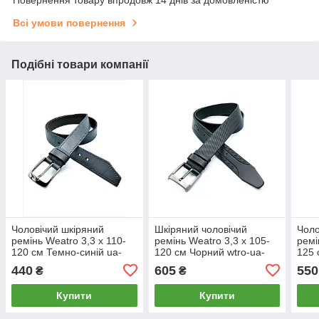
Повернення товару впродовж 14 днів за домовленістю
Всі умови повернення
Подібні товари компанії
Чоловічий шкіряний
Шкіряний чоловічий
Чоло
ремінь Weatro 3,3 х 110-
ремінь Weatro 3,3 х 105-
ремі
120 см Темно-синій ua-
120 см Чорний wtro-ua-
125 
33mkr-003
33k-0032
009
440
605
550
₴
₴
Купити
Купити