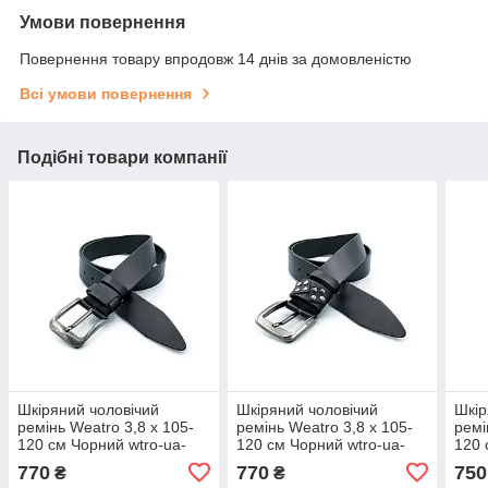
Умови повернення
Повернення товару впродовж 14 днів за домовленістю
Всі умови повернення
Подібні товари компанії
Шкіряний чоловічий
Шкіряний чоловічий
Шкір
ремінь Weatro 3,8 х 105-
ремінь Weatro 3,8 х 105-
ремі
120 см Чорний wtro-ua-
120 см Чорний wtro-ua-
120 
38k-0036
38k-0042
38k-
770
770
750
₴
₴