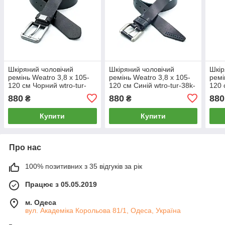
Шкіряний чоловічий
Шкіряний чоловічий
Шкір
ремінь Weatro 3,8 х 105-
ремінь Weatro 3,8 х 105-
ремі
120 см Чорний wtro-tur-
120 см Синій wtro-tur-38k-
120 
38k-0053
0064
38k-
880
880
880
₴
₴
Купити
Купити
Про нас
100% позитивних з 35 відгуків за рік
Працює з 05.05.2019
м. Одеса
вул. Академіка Корольова 81/1, Одеса, Україна