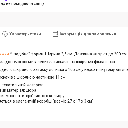
вар не покидаючи сайту.
Характеристики
Інформація для замовлення
тяжки
Y-подібної форми. Ширина 3,5 см. Довжина на зріст до 200 см.
 за допомогою металевих затискачів на шкіряних фіксаторах.
дного шкіряного затиску до іншого 105 см у нерозтягнутому вигляді
скачів з шкіряною частиною 11 см
: текстильний матеріал
ий матеріал: шкіра
 компоненти: сріблястого кольору
ється в елегантній коробці (розмір 27 х 17 х 3 см)