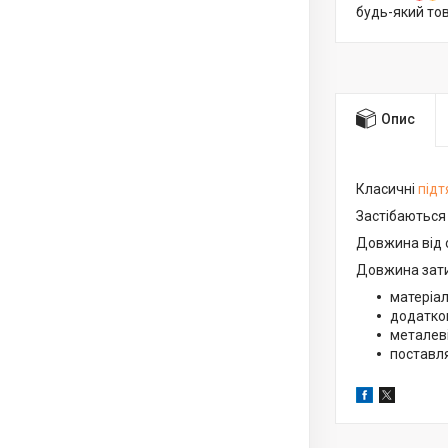
будь-який то
Опис
Класичні
під
Застібаються
Довжина від о
Довжина зати
матеріал
додатков
металеві
поставля